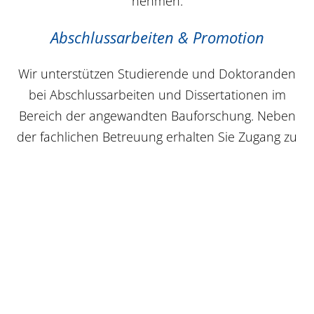
nehmen.
Abschlussarbeiten & Promotion
Wir unterstützen Studierende und Doktoranden
bei Abschlussarbeiten und Dissertationen im
Bereich der angewandten Bauforschung. Neben
der fachlichen Betreuung erhalten Sie Zugang zu
einem Expertennetzwerk, z. B. für Themen wie
Baustoffe, Bausysteme und Bauteile, Gebäude
und Infrastruktur sowie Rückbau und Recycling.
Bewerbungen oder Anfragen per E-Mail an:
KARRIERE@IAB-WEIMAR.DE